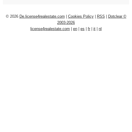
© 2026
De.license4realestate.com
|
Cookies Policy
|
RSS
|
Dotclear ©
2003-2026
license4realestate.com
|
en
|
es
|
fr
|
it
|
nl